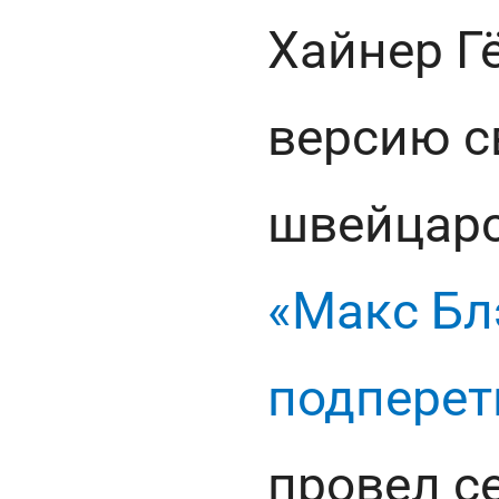
Хайнер Г
версию с
швейцарс
«Макс Бл
подперет
провел с