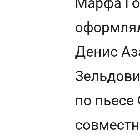
Марфа Го
оформлял
Денис Аз
Зельдови
по пьесе
совместн