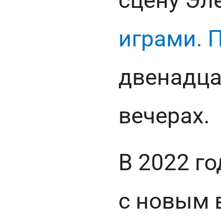
сцену Эл
играми. 
двенадца
вечерах.
В 2022 г
с новым 