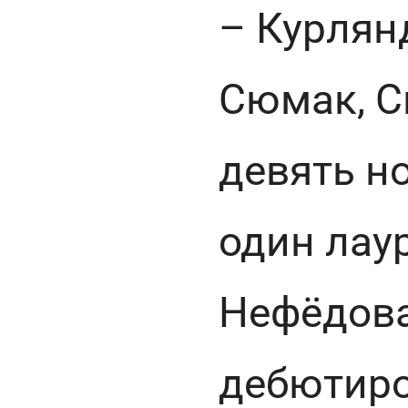
– Курлян
Сюмак, С
девять н
один лау
Нефёдова)
дебютиро