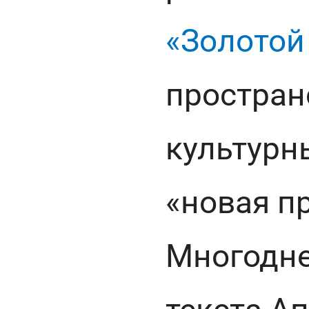
«Золотой
простран
культурн
«новая п
Многодне