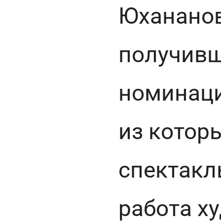
Юханано
получивш
номинаци
из котор
спектакл
работа х