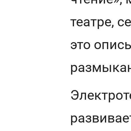
театре, с
это опис
размыка
Электрот
развивае