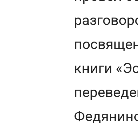
разговоро
посвящен
книги «Эс
переведе
Федянино