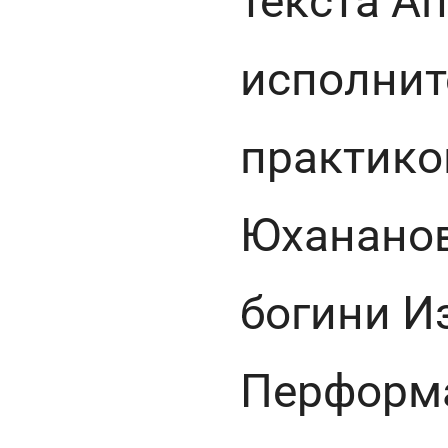
текста А
исполнит
практико
Юхананов
богини И
Перформа