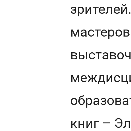
зрителей
мастеров
выставоч
междисц
образова
книг – Э