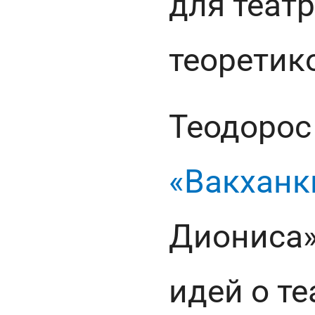
для теат
теоретик
Теодорос
«Вакханк
Диониса»
идей о те