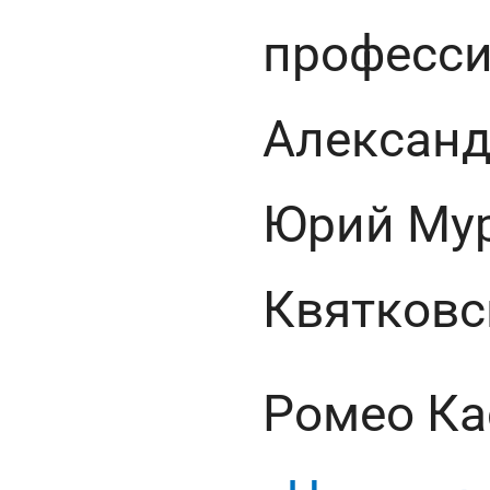
професси
Александ
Юрий Мур
Квятковс
Ромео Ка