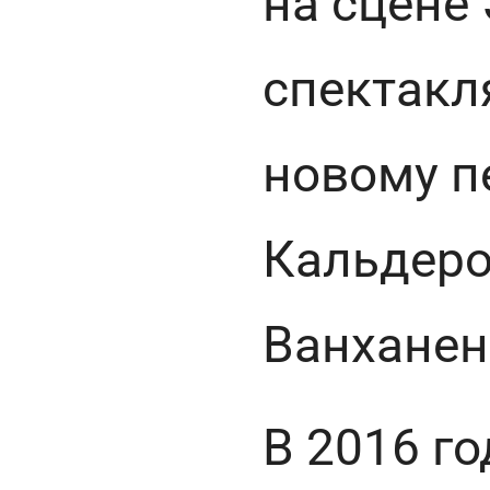
на сцене
спектак
новому п
Кальдеро
Ванханен
В 2016 г