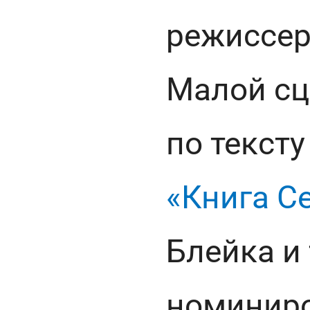
режиссер
Малой сц
по тексту
«Книга С
Блейка и
номиниро