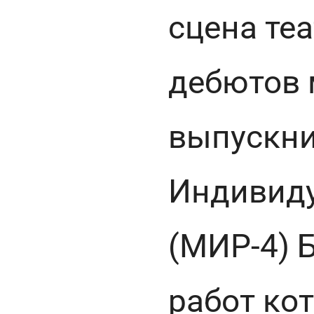
сцена те
дебютов 
выпускни
Индивид
(МИР-4) 
работ ко