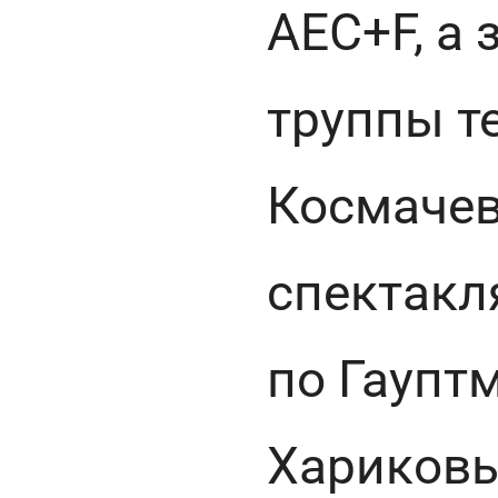
АЕС+F, а 
труппы т
Космачев
спектак
по Гаупт
Хариковы