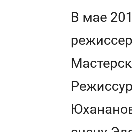
В мае 20
режиссер
Мастерск
Режиссур
Юханано