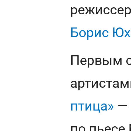
режиссер,
Борис Юх
Первым с
артистам
птица»
— 
по пьесе