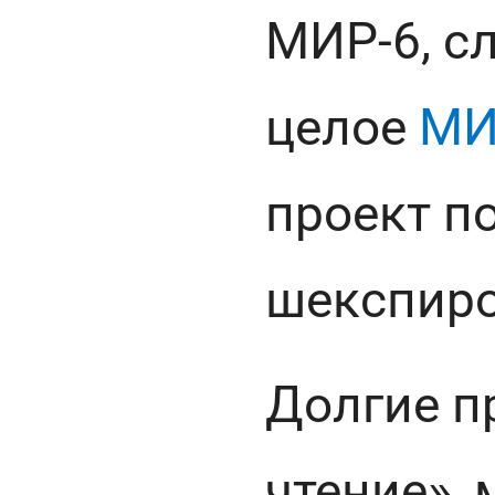
МИР-6, с
целое
МИ
проект п
шекспиро
Долгие п
чтение»,