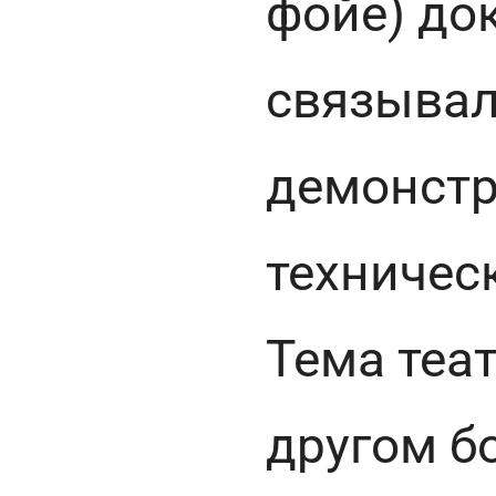
фойе) до
связывал
демонстр
техничес
Тема теа
другом б