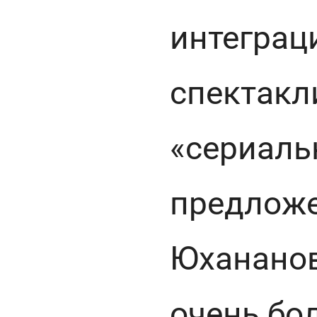
интеграц
спектакл
«сериаль
предлож
Юхананов
очень бо